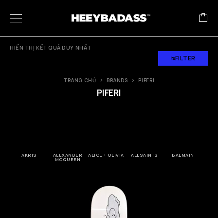
HIỂN THỊ KẾT QUẢ DUY NHẤT
FILTER
TRANG CHỦ
BRANDS
PIFERI
PIFERI
AKRIS
ALEXANDER
ALICE + OLIVIA
ALLSAINTS
BALMAIN
B
MCQUEEN